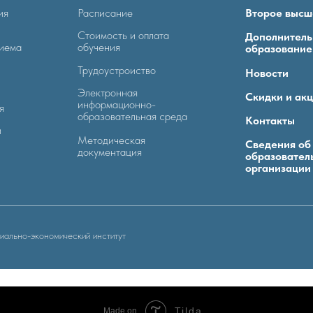
ия
Расписание
Второе высш
Стоимость и оплата
Дополнитель
риема
обучения
образование
Трудоустроиство
Новости
Электронная
Скидки и ак
информационно-
я
образовательная среда
Контакты
и
Методическая
Сведения об
документация
образовател
организации
ально-экономический институт
Tilda
Made on