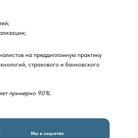
тей;
ализации;
иалистов на преддипломную практику
хнологий, страхового и банковского
ляет примерно 90%.
е
Мы в соцсетях