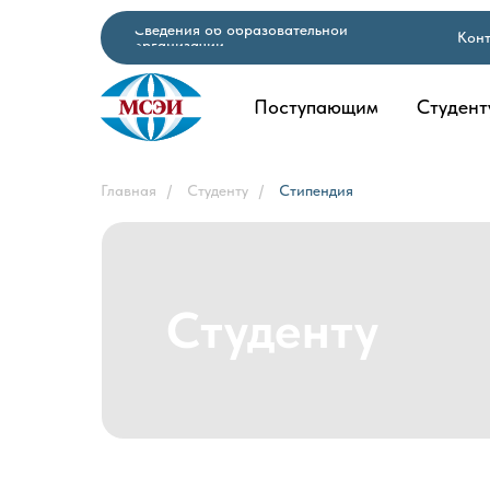
Сведения об образовательной
Кон
организации
Поступающим
Студент
Главная
/
Студенту
/
Стипендия
Студенту