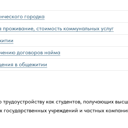
енческого городка
а проживание, стоимость коммунальных услуг
житии
ючению договоров найма
щения в общежитии
трудоустройству как студентов, получающих высш
их государственных учреждений и частных компаний