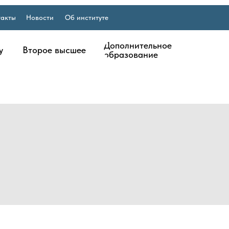
такты
Новости
Об институте
Дополнительное
у
Второе высшее
образование