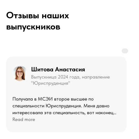
Отзывы наших
выпускников
Шитова Анастасия
Выпускница 2024 года, направление
"Юриспруденция"
Получала в МСЭИ второе высшее по
специальности Юриспруденция. Меня давно
интересовала эта специальность, вот наконец
решилась пойти на нее учиться. Выбрала именно
Read more
этот институт по совету знакомых, не
разочаровалась, быстро поняла, что сделала