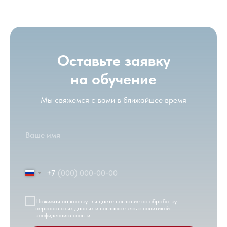
правильный выбор. Здесь отличные
преподаватели, хорошо знающие свой предмет и
умеющие доступно его объяснить. Очень
хорошая программа обучения, без воды, только
все самое нужное, по современным методикам.
Оставьте заявку
МСЭИ – это отличное место для обучения
будущих юристов, поэтому рекомендую идти
на обучение
именно сюда, если хотите получить юридическое
образование.
Мы свяжемся с вами в ближайшее время
+7
Нажимая на кнопку, вы даете согласие на обработку
персональных данных и соглашаетесь c
политикой
конфиденциальности