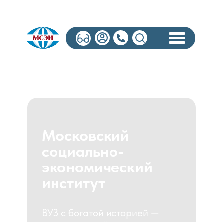
Московский
социально-
экономический
институт
ВУЗ с богатой историей —