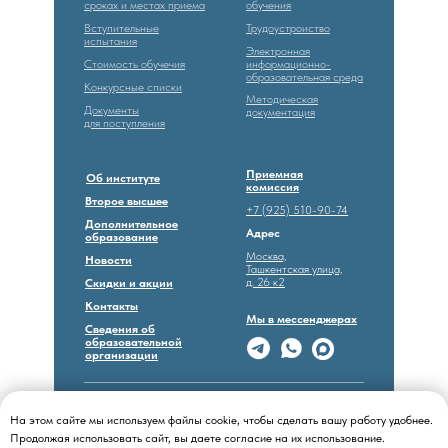
сроках и местах приема
обучения
Вступительные
Трудоустроиство
испытания
Электронная
Стоимость обучечия
информационно-
образовательная среда
Конкурсные списки
Методическая
Документы
документация
для поступления
Приемная
Об институте
комиссия
Второе высшее
+7 (925) 510-90-74
Дополнительное
Адрес
образование
Москва,
Новости
Ташкентская улица,
д. 26 к2
Скидки и акции
Контакты
Мы в мессенджерах
Сведения об
образовательной
организации
Все права защищены © 2005 - 2025
Политика
Московский социально-
конфеденциальности
На этом сайте мы используем файлы cookie, чтобы сделать вашу работу удобнее.
экономический институт
Продолжая использовать сайт, вы даете согласие на их использование.