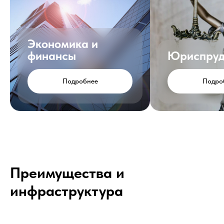
Экономика и
финансы
Юриспруд
Подробнее
Подро
Преимущества и
инфраструктура