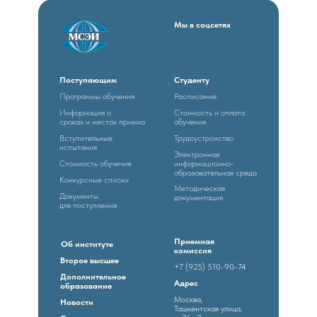
Мы в соцсетях
Поступающим
Студенту
Программы обучения
Расписание
Информация о
Стоимость и оплата
сроках и местах приема
обучения
Вступительные
Трудоустроиство
испытания
Электронная
Стоимость обучечия
информационно-
образовательная среда
Конкурсные списки
Методическая
Документы
документация
для поступления
Приемная
Об институте
комиссия
Второе высшее
+7 (925) 510-90-74
Дополнительное
Адрес
образование
Москва,
Новости
Ташкентская улица,